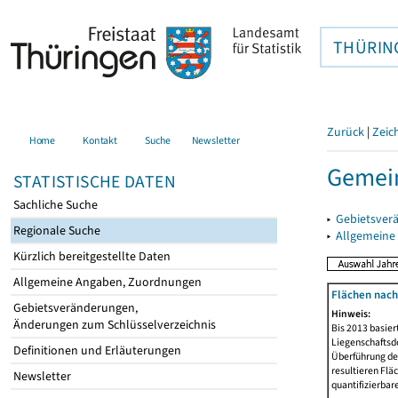
THÜRIN
Zurück
|
Zeic
Home
Kontakt
Suche
Newsletter
Gemein
STATISTISCHE DATEN
Sachliche Suche
▸
Gebietsver
Regionale Suche
▸
Allgemeine
Kürzlich bereitgestellte Daten
Allgemeine Angaben, Zuordnungen
Flächen nach
Gebietsveränderungen,
Hinweis:
Änderungen zum Schlüsselverzeichnis
Bis 2013 basie
Liegenschaftsd
Definitionen und Erläuterungen
Überführung der
resultieren Fl
Newsletter
quantifizierbar