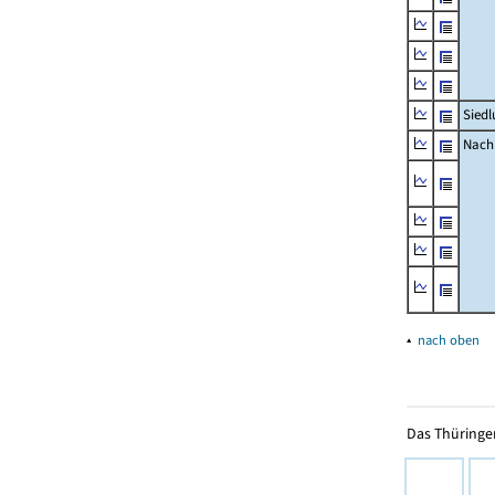
Siedl
Nachr
▴
nach oben
Das Thüringer