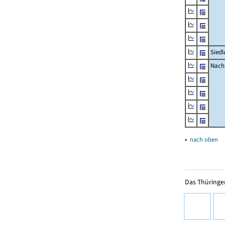
Siedl
Nachr
▴
nach oben
Das Thüringer