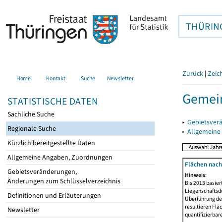
THÜRIN
Zurück
|
Zeic
Home
Kontakt
Suche
Newsletter
Gemein
STATISTISCHE DATEN
Sachliche Suche
▸
Gebietsver
Regionale Suche
▸
Allgemeine
Kürzlich bereitgestellte Daten
Allgemeine Angaben, Zuordnungen
Flächen nach
Gebietsveränderungen,
Hinweis:
Änderungen zum Schlüsselverzeichnis
Bis 2013 basie
Liegenschaftsd
Definitionen und Erläuterungen
Überführung der
resultieren Fl
Newsletter
quantifizierbar