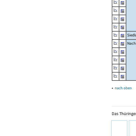
Siedl
Nachr
▴
nach oben
Das Thüringer