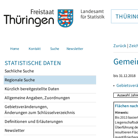
THÜRIN
Zurück
|
Zeic
Home
Kontakt
Suche
Newsletter
Gemein
STATISTISCHE DATEN
Sachliche Suche
bis 31.12.2018
Regionale Suche
▸
Gebietsver
Kürzlich bereitgestellte Daten
Allgemeine Angaben, Zuordnungen
Flächen nach
Gebietsveränderungen,
Änderungen zum Schlüsselverzeichnis
Hinweis:
Bis 2013 basie
Definitionen und Erläuterungen
Liegenschaftsd
Überführung der
Newsletter
resultieren Fl
quantifizierbar