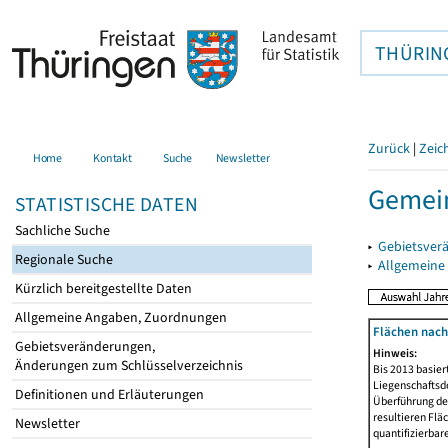
THÜRIN
Zurück
|
Zeic
Home
Kontakt
Suche
Newsletter
Gemein
STATISTISCHE DATEN
Sachliche Suche
▸
Gebietsver
Regionale Suche
▸
Allgemeine
Kürzlich bereitgestellte Daten
Allgemeine Angaben, Zuordnungen
Flächen nach
Gebietsveränderungen,
Hinweis:
Änderungen zum Schlüsselverzeichnis
Bis 2013 basie
Liegenschaftsd
Definitionen und Erläuterungen
Überführung der
resultieren Fl
Newsletter
quantifizierbar