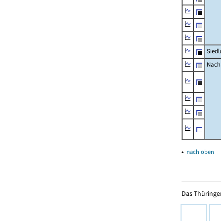
Siedl
Nachr
▴
nach oben
Das Thüringer