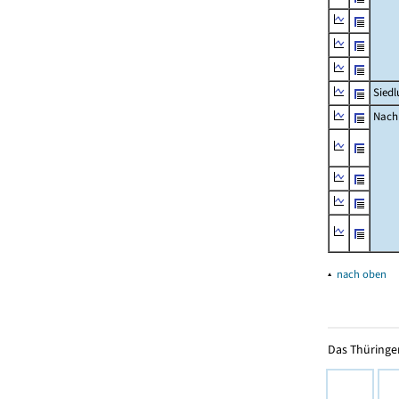
Siedl
Nachr
▴
nach oben
Das Thüringer