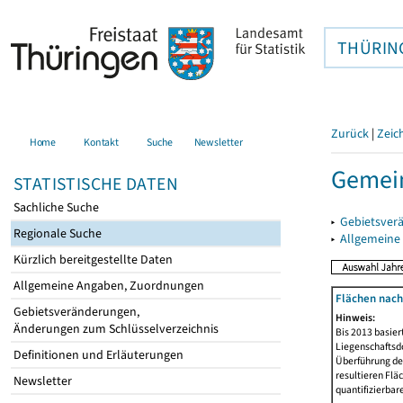
THÜRIN
Zurück
|
Zeic
Home
Kontakt
Suche
Newsletter
Gemein
STATISTISCHE DATEN
Sachliche Suche
▸
Gebietsver
Regionale Suche
▸
Allgemeine
Kürzlich bereitgestellte Daten
Allgemeine Angaben, Zuordnungen
Flächen nach
Gebietsveränderungen,
Hinweis:
Änderungen zum Schlüsselverzeichnis
Bis 2013 basie
Liegenschaftsd
Definitionen und Erläuterungen
Überführung der
resultieren Fl
Newsletter
quantifizierbar