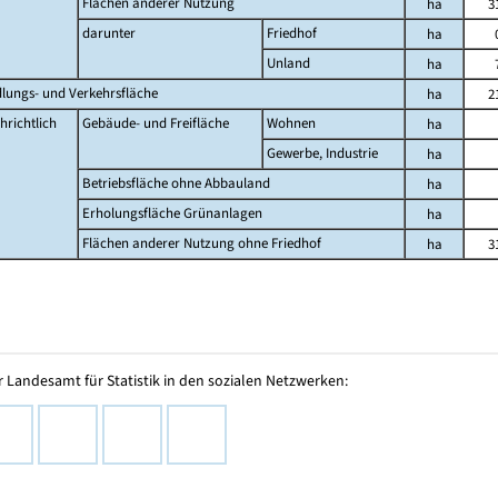
Flächen anderer Nutzung
ha
3
darunter
Friedhof
ha
Unland
ha
dlungs- und Verkehrsfläche
ha
2
hrichtlich
Gebäude- und Freifläche
Wohnen
ha
Gewerbe, Industrie
ha
Betriebsfläche ohne Abbauland
ha
Erholungsfläche Grünanlagen
ha
Flächen anderer Nutzung ohne Friedhof
ha
3
 Landesamt für Statistik in den sozialen Netzwerken: