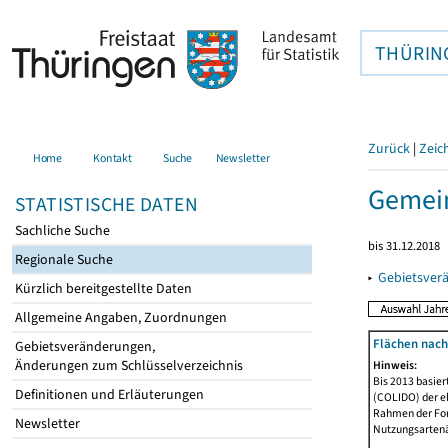
THÜRIN
Zurück
|
Zeic
Home
Kontakt
Suche
Newsletter
Gemein
STATISTISCHE DATEN
Sachliche Suche
bis 31.12.2018
Regionale Suche
▸
Gebietsver
Kürzlich bereitgestellte Daten
Allgemeine Angaben, Zuordnungen
Flächen nach
Gebietsveränderungen,
Änderungen zum Schlüsselverzeichnis
Hinweis:
Bis 2013 basie
Definitionen und Erläuterungen
(COLIDO) der eh
Rahmen der Fort
Newsletter
Nutzungsartenän