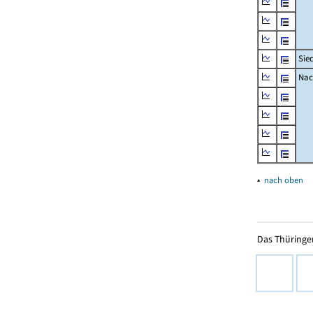
Sie
Nac
▴
nach oben
Das Thüringer