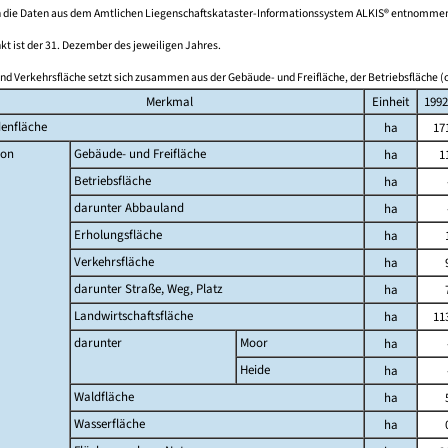
 die Daten aus dem Amtlichen Liegenschaftskataster-Informationssystem ALKIS® entnomme
kt ist der 31. Dezember des jeweiligen Jahres.
nd Verkehrsfläche setzt sich zusammen aus der Gebäude- und Freifläche, der Betriebsfläche (o
Merkmal
Einheit
1992
enfläche
ha
17
on
Gebäude- und Freifläche
ha
1
Betriebsfläche
ha
darunter Abbauland
ha
Erholungsfläche
ha
Verkehrsfläche
ha
darunter Straße, Weg, Platz
ha
Landwirtschaftsfläche
ha
11
darunter
Moor
ha
Heide
ha
Waldfläche
ha
Wasserfläche
ha