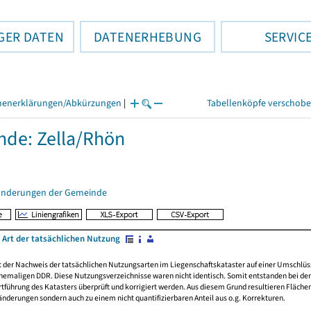
GER DATEN
DATENERHEBUNG
SERVIC
henerklärungen/Abkürzungen
|
Tabellenköpfe verschob
de: Zella/Rhön
änderungen der Gemeinde
 Art der tatsächlichen Nutzung
rt der Nachweis der tatsächlichen Nutzungsarten im Liegenschaftskataster auf einer Umsch
emaligen DDR. Diese Nutzungsverzeichnisse waren nicht identisch. Somit entstanden bei der 
führung des Katasters überprüft und korrigiert werden. Aus diesem Grund resultieren Fläche
derungen sondern auch zu einem nicht quantifizierbaren Anteil aus o.g. Korrekturen.