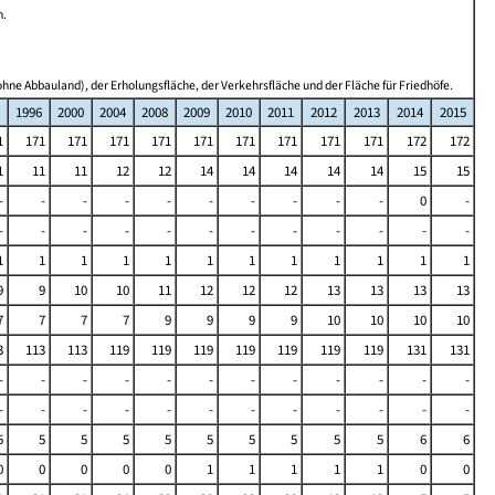
n.
hne Abbauland), der Erholungsfläche, der Verkehrsfläche und der Fläche für Friedhöfe.
1996
2000
2004
2008
2009
2010
2011
2012
2013
2014
2015
1
171
171
171
171
171
171
171
171
171
172
172
1
11
11
12
12
14
14
14
14
14
15
15
-
-
-
-
-
-
-
-
-
-
0
-
-
-
-
-
-
-
-
-
-
-
-
-
1
1
1
1
1
1
1
1
1
1
1
1
9
9
10
10
11
12
12
12
13
13
13
13
7
7
7
7
9
9
9
9
10
10
10
10
3
113
113
119
119
119
119
119
119
119
131
131
-
-
-
-
-
-
-
-
-
-
-
-
-
-
-
-
-
-
-
-
-
-
-
-
5
5
5
5
5
5
5
5
5
5
6
6
0
0
0
0
0
1
1
1
1
1
0
0