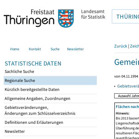
THÜRIN
Zurück
|
Zeic
Home
Kontakt
Suche
Newsletter
Gemei
STATISTISCHE DATEN
Sachliche Suche
von 04.11.1994 
Regionale Suche
▸
Gebietsver
Kürzlich bereitgestellte Daten
Allgemeine Angaben, Zuordnungen
Flächen nach
Gebietsveränderungen,
Änderungen zum Schlüsselverzeichnis
Hinweis:
Bis 2013 basie
Definitionen und Erläuterungen
Liegenschaftsd
Überführung der
Newsletter
resultieren Fl
quantifizierbar