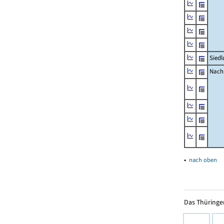
Siedl
Nachr
▴
nach oben
Das Thüringer