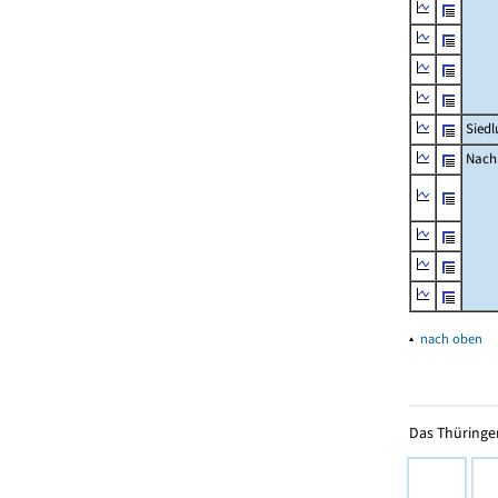
Siedl
Nachr
▴
nach oben
Das Thüringer