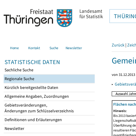
THÜRIN
Zurück
|
Zeic
Home
Kontakt
Suche
Newsletter
Gemein
STATISTISCHE DATEN
Sachliche Suche
von 31.12.2013 
Regionale Suche
▸
Gebietsver
Kürzlich bereitgestellte Daten
Allgemeine Angaben, Zuordnungen
Flächen nach
Gebietsveränderungen,
Änderungen zum Schlüsselverzeichnis
Hinweis:
Bis 2013 basie
Definitionen und Erläuterungen
Liegenschaftsd
Überführung der
Newsletter
resultieren Fl
quantifizierbar