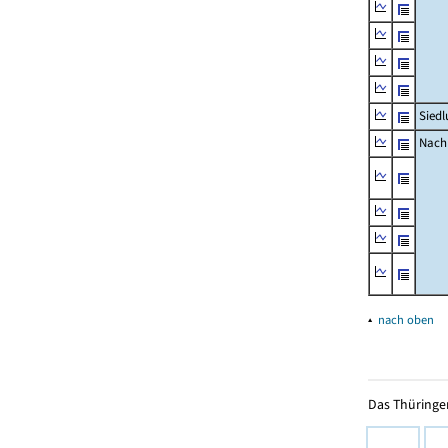
Siedl
Nachr
▴
nach oben
Das Thüringer