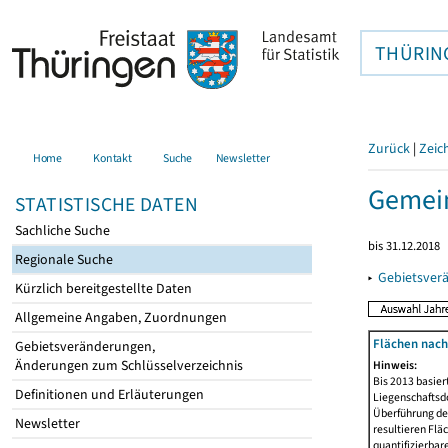
THÜRIN
Zurück
|
Zeic
Home
Kontakt
Suche
Newsletter
Gemein
STATISTISCHE DATEN
Sachliche Suche
bis 31.12.2018
Regionale Suche
▸
Gebietsver
Kürzlich bereitgestellte Daten
Allgemeine Angaben, Zuordnungen
Flächen nach
Gebietsveränderungen,
Änderungen zum Schlüsselverzeichnis
Hinweis:
Bis 2013 basie
Definitionen und Erläuterungen
Liegenschaftsd
Überführung der
Newsletter
resultieren Fl
quantifizierbar