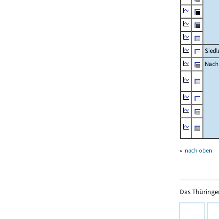
Siedl
Nachr
▴
nach oben
Das Thüringer