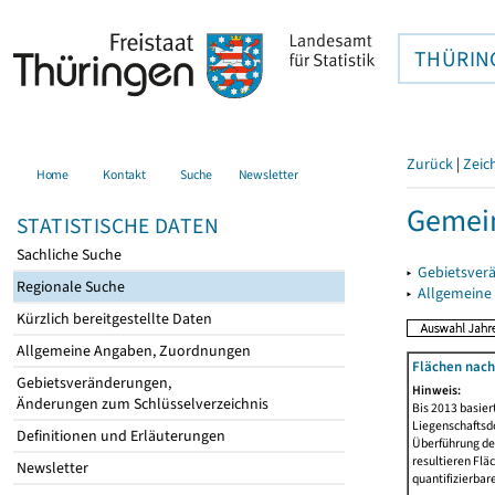
THÜRIN
Zurück
|
Zeic
Home
Kontakt
Suche
Newsletter
Gemei
STATISTISCHE DATEN
Sachliche Suche
▸
Gebietsver
Regionale Suche
▸
Allgemeine
Kürzlich bereitgestellte Daten
Allgemeine Angaben, Zuordnungen
Flächen nach
Gebietsveränderungen,
Hinweis:
Änderungen zum Schlüsselverzeichnis
Bis 2013 basie
Liegenschaftsd
Definitionen und Erläuterungen
Überführung der
resultieren Fl
Newsletter
quantifizierbar