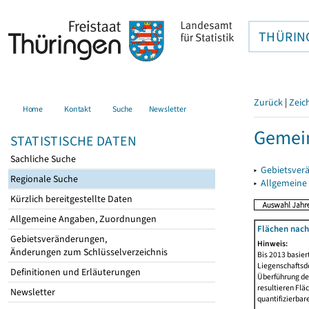
THÜRIN
Zurück
|
Zeic
Home
Kontakt
Suche
Newsletter
Gemei
STATISTISCHE DATEN
Sachliche Suche
▸
Gebietsver
Regionale Suche
▸
Allgemeine
Kürzlich bereitgestellte Daten
Allgemeine Angaben, Zuordnungen
Flächen nach
Gebietsveränderungen,
Hinweis:
Änderungen zum Schlüsselverzeichnis
Bis 2013 basie
Liegenschaftsd
Definitionen und Erläuterungen
Überführung der
resultieren Fl
Newsletter
quantifizierbar