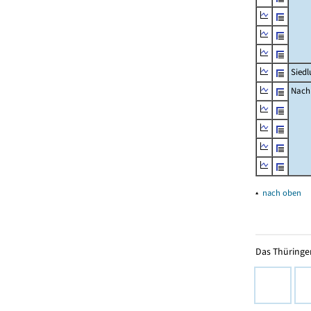
Siedl
Nachr
▴
nach oben
Das Thüringer