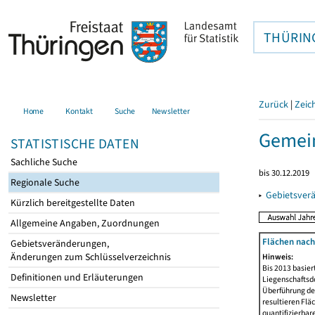
THÜRIN
Zurück
|
Zeic
Home
Kontakt
Suche
Newsletter
Gemei
STATISTISCHE DATEN
Sachliche Suche
bis 30.12.2019
Regionale Suche
▸
Gebietsver
Kürzlich bereitgestellte Daten
Allgemeine Angaben, Zuordnungen
Flächen nach
Gebietsveränderungen,
Änderungen zum Schlüsselverzeichnis
Hinweis:
Bis 2013 basie
Definitionen und Erläuterungen
Liegenschaftsd
Überführung der
Newsletter
resultieren Fl
quantifizierbar