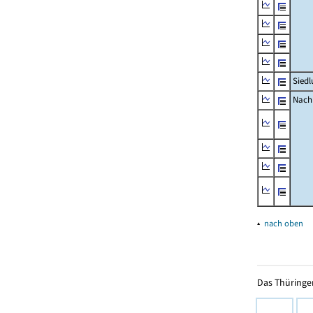
Siedl
Nachr
▴
nach oben
Das Thüringer