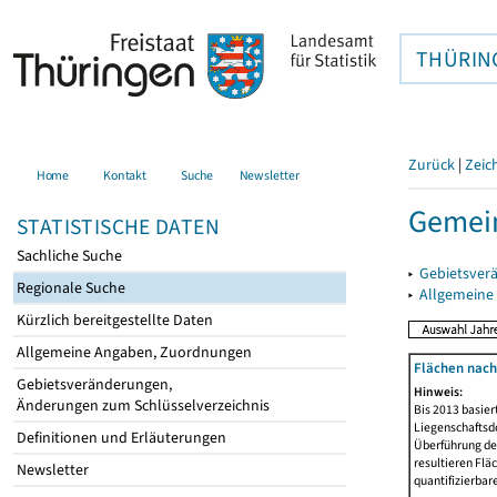
THÜRIN
Zurück
|
Zeic
Home
Kontakt
Suche
Newsletter
Gemei
STATISTISCHE DATEN
Sachliche Suche
▸
Gebietsver
Regionale Suche
▸
Allgemeine
Kürzlich bereitgestellte Daten
Allgemeine Angaben, Zuordnungen
Flächen nach
Gebietsveränderungen,
Hinweis:
Änderungen zum Schlüsselverzeichnis
Bis 2013 basie
Liegenschaftsd
Definitionen und Erläuterungen
Überführung der
resultieren Fl
Newsletter
quantifizierbar