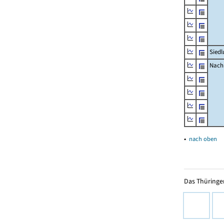
Siedl
Nachr
▴
nach oben
Das Thüringer