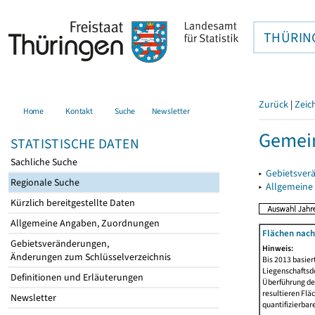
THÜRIN
Zurück
|
Zeic
Home
Kontakt
Suche
Newsletter
Gemein
STATISTISCHE DATEN
Sachliche Suche
▸
Gebietsver
Regionale Suche
▸
Allgemeine
Kürzlich bereitgestellte Daten
Allgemeine Angaben, Zuordnungen
Flächen nach
Gebietsveränderungen,
Hinweis:
Änderungen zum Schlüsselverzeichnis
Bis 2013 basie
Liegenschaftsd
Definitionen und Erläuterungen
Überführung der
resultieren Fl
Newsletter
quantifizierbar