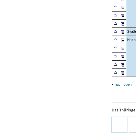
Siedl
Nachr
▴
nach oben
Das Thüringer