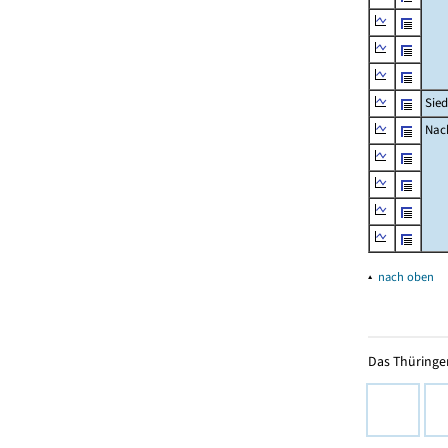
Sied
Nach
▴
nach oben
Das Thüringer