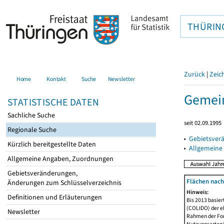
THÜRIN
Zurück
|
Zeic
Home
Kontakt
Suche
Newsletter
Gemein
STATISTISCHE DATEN
Sachliche Suche
seit 02.09.1995
Regionale Suche
▸
Gebietsver
Kürzlich bereitgestellte Daten
▸
Allgemeine
Allgemeine Angaben, Zuordnungen
Gebietsveränderungen,
Flächen nach
Änderungen zum Schlüsselverzeichnis
Hinweis:
Definitionen und Erläuterungen
Bis 2013 basie
(COLIDO) der eh
Newsletter
Rahmen der Fort