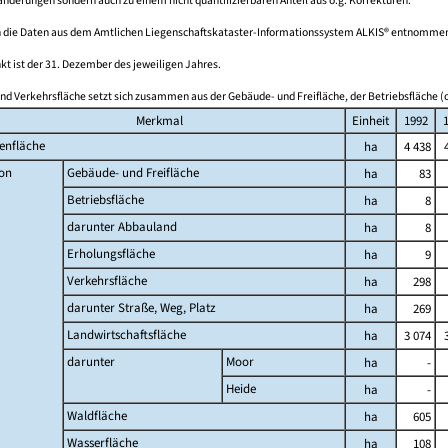
derungen sondern auch zu einem nicht quantifizierbaren Anteil aus o.g. Korrekturen.
 die Daten aus dem Amtlichen Liegenschaftskataster-Informationssystem ALKIS® entnomme
kt ist der 31. Dezember des jeweiligen Jahres.
nd Verkehrsfläche setzt sich zusammen aus der Gebäude- und Freifläche, der Betriebsfläche (o
Merkmal
Einheit
1992
enfläche
ha
4 438
on
Gebäude- und Freifläche
ha
83
Betriebsfläche
ha
8
darunter Abbauland
ha
8
Erholungsfläche
ha
9
Verkehrsfläche
ha
298
darunter Straße, Weg, Platz
ha
269
Landwirtschaftsfläche
ha
3 074
darunter
Moor
ha
-
Heide
ha
-
Waldfläche
ha
605
Wasserfläche
ha
108