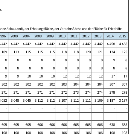
n.
hne Abbauland), der Erholungsfläche, der Verkehrsfläche und der Fläche für Friedhöfe.
1996
2000
2004
2008
2009
2010
2011
2012
2013
2014
2015
4 442
4 442
4 442
4 442
4 442
4 442
4 442
4 442
4 442
4 458
4 458
109
113
115
115
115
118
118
120
121
124
125
8
8
8
8
8
8
8
8
8
9
8
8
8
8
8
8
8
8
8
8
8
8
9
9
10
10
10
12
12
12
12
17
17
302
302
302
302
302
303
304
304
304
307
307
271
271
271
271
271
272
273
274
274
278
278
3 052
3 048
3 045
3 112
3 112
3 107
3 112
3 111
3 109
3 187
3 187
-
-
-
-
-
-
-
-
-
-
-
-
-
-
-
-
-
-
-
-
-
-
605
605
605
606
606
606
605
605
606
638
638
108
108
108
108
108
106
106
106
106
108
108