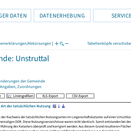
GER DATEN
DATENERHEBUNG
SERVIC
henerklärungen/Abkürzungen
|
Tabellenköpfe verschob
de: Unstruttal
änderungen der Gemeinde
 Angaben, Zuordnungen
 Art der tatsächlichen Nutzung
rt der Nachweis der tatsächlichen Nutzungsarten im Liegenschaftskataster auf einer Umsch
emaligen DDR. Diese Nutzungsverzeichnisse waren nicht identisch. Somit entstanden bei der 
führung des Katasters überprüft und korrigiert werden. Aus diesem Grund resultieren Fläche