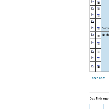
Siedl
Nachr
▴
nach oben
Das Thüringer