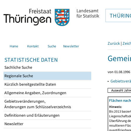
THÜRIN
Zurück
|
Zeic
Home
Kontakt
Suche
Newsletter
Gemei
STATISTISCHE DATEN
Sachliche Suche
von 01.08.1996 
Regionale Suche
▸
Gebietsver
Kürzlich bereitgestellte Daten
Allgemeine Angaben, Zuordnungen
Flächen nach
Gebietsveränderungen,
Änderungen zum Schlüsselverzeichnis
Hinweis:
Bis 2013 basie
Definitionen und Erläuterungen
Liegenschaftsd
Überführung der
Newsletter
resultieren Fl
quantifizierbar