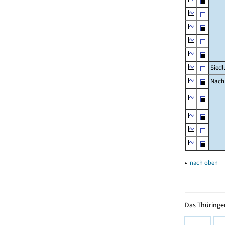
Siedl
Nachr
▴
nach oben
Das Thüringer