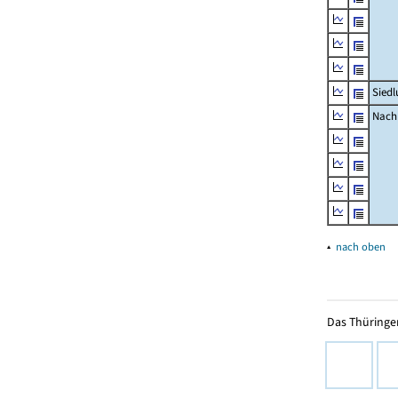
Siedl
Nachr
▴
nach oben
Das Thüringer