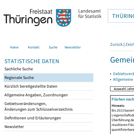
THÜRIN
Zurück
|
Zeic
Home
Kontakt
Suche
Newsletter
Gemein
STATISTISCHE DATEN
Sachliche Suche
▸
Gebietsver
Regionale Suche
▸
Allgemeine
Kürzlich bereitgestellte Daten
Allgemeine Angaben, Zuordnungen
Flächen nach
Gebietsveränderungen,
Hinweis:
Änderungen zum Schlüsselverzeichnis
Bis 2013 basie
Liegenschaftsd
Definitionen und Erläuterungen
Überführung der
resultieren Fl
Newsletter
quantifizierbar