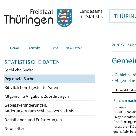
THÜRIN
Zurück
|
Zeic
Home
Kontakt
Suche
Newsletter
Gemei
STATISTISCHE DATEN
Sachliche Suche
▸
Gebietsver
Regionale Suche
▸
Allgemeine
Kürzlich bereitgestellte Daten
Allgemeine Angaben, Zuordnungen
Flächen nach
Gebietsveränderungen,
Hinweis:
Änderungen zum Schlüsselverzeichnis
Bis 2013 basie
Liegenschaftsd
Definitionen und Erläuterungen
Überführung der
resultieren Fl
Newsletter
quantifizierbar