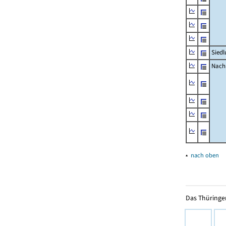
Siedl
Nachr
▴
nach oben
Das Thüringer