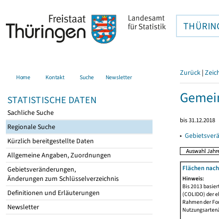
THÜRIN
Zurück
|
Zeic
Home
Kontakt
Suche
Newsletter
Gemei
STATISTISCHE DATEN
Sachliche Suche
bis 31.12.2018
Regionale Suche
▸
Gebietsver
Kürzlich bereitgestellte Daten
Allgemeine Angaben, Zuordnungen
Flächen nach
Gebietsveränderungen,
Änderungen zum Schlüsselverzeichnis
Hinweis:
Bis 2013 basie
Definitionen und Erläuterungen
(COLIDO) der eh
Rahmen der Fort
Newsletter
Nutzungsartenän