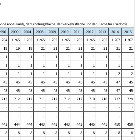
n.
hne Abbauland), der Erholungsfläche, der Verkehrsfläche und der Fläche für Friedhöfe.
1996
2000
2004
2008
2009
2010
2011
2012
2013
2014
2015
1 264
1 265
1 265
1 265
1 265
1 265
1 265
1 265
1 265
1 267
1 267
19
19
19
21
21
21
21
21
21
21
21
1
1
1
1
1
1
1
1
1
1
1
1
1
1
1
1
1
1
1
1
1
1
1
1
1
1
1
1
1
1
1
2
2
45
45
45
45
45
45
45
45
45
47
45
45
45
45
45
45
45
45
45
45
47
45
713
712
712
711
712
712
712
710
710
727
729
-
-
-
-
-
-
-
-
-
-
-
-
-
-
-
-
-
-
-
-
-
-
443
444
444
443
443
443
443
445
445
450
450
8
8
8
8
8
8
8
8
8
8
8