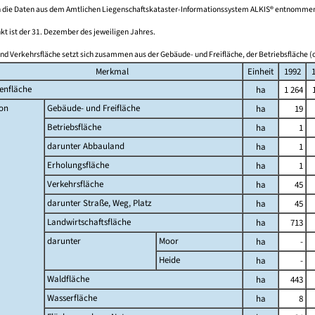
 die Daten aus dem Amtlichen Liegenschaftskataster-Informationssystem ALKIS® entnomme
kt ist der 31. Dezember des jeweiligen Jahres.
nd Verkehrsfläche setzt sich zusammen aus der Gebäude- und Freifläche, der Betriebsfläche (o
Merkmal
Einheit
1992
enfläche
ha
1 264
on
Gebäude- und Freifläche
ha
19
Betriebsfläche
ha
1
darunter Abbauland
ha
1
Erholungsfläche
ha
1
Verkehrsfläche
ha
45
darunter Straße, Weg, Platz
ha
45
Landwirtschaftsfläche
ha
713
darunter
Moor
ha
-
Heide
ha
-
Waldfläche
ha
443
Wasserfläche
ha
8