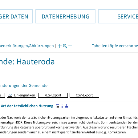
GER DATEN
DATENERHEBUNG
SERVIC
henerklärungen/Abkürzungen
|
Tabellenköpfe verschob
nde: Hauteroda
änderungen der Gemeinde
 Art der tatsächlichen Nutzung
rt der Nachweis der tatsächlichen Nutzungsarten im Liegenschaftskataster auf einer Umsch
emaligen DDR. Diese Nutzungsverzeichnisse waren nicht identisch. Somit entstanden bei der 
führung des Katasters überprüft und korrigiert werden. Aus diesem Grund resultieren Fläche
derungen sondern auch zu einem nicht quantifizierbaren Anteil aus o.g. Korrekturen.