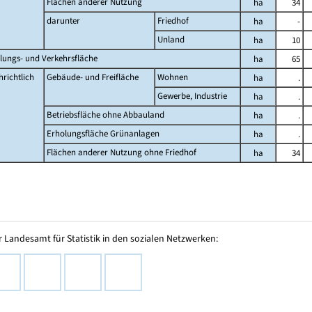
Flächen anderer Nutzung
ha
34
darunter
Friedhof
ha
-
Unland
ha
10
lungs- und Verkehrsfläche
ha
65
richtlich
Gebäude- und Freifläche
Wohnen
ha
.
Gewerbe, Industrie
ha
.
Betriebsfläche ohne Abbauland
ha
.
Erholungsfläche Grünanlagen
ha
.
Flächen anderer Nutzung ohne Friedhof
ha
34
 Landesamt für Statistik in den sozialen Netzwerken: