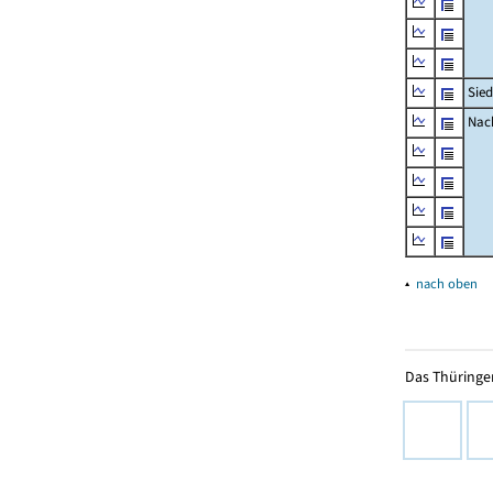
Sied
Nach
▴
nach oben
Das Thüringer