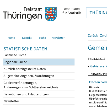
THÜRIN
Zurück
|
Zeic
Home
Kontakt
Suche
Newsletter
Gemein
STATISTISCHE DATEN
Sachliche Suche
bis 31.12.2018
Regionale Suche
▸
Gebietsver
Kürzlich bereitgestellte Daten
Allgemeine Angaben, Zuordnungen
Flächen nach
Gebietsveränderungen,
Änderungen zum Schlüsselverzeichnis
Hinweis:
Bis 2013 basie
Definitionen und Erläuterungen
Liegenschaftsd
Überführung der
Newsletter
resultieren Fl
quantifizierbar