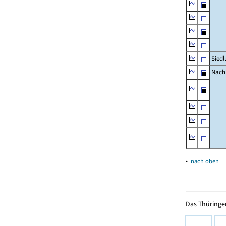
Siedl
Nachr
▴
nach oben
Das Thüringer