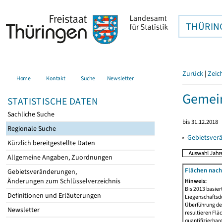
THÜRIN
Zurück
|
Zeic
Home
Kontakt
Suche
Newsletter
Gemei
STATISTISCHE DATEN
Sachliche Suche
bis 31.12.2018
Regionale Suche
▸
Gebietsver
Kürzlich bereitgestellte Daten
Allgemeine Angaben, Zuordnungen
Flächen nach
Gebietsveränderungen,
Änderungen zum Schlüsselverzeichnis
Hinweis:
Bis 2013 basie
Definitionen und Erläuterungen
Liegenschaftsd
Überführung der
Newsletter
resultieren Fl
quantifizierbar