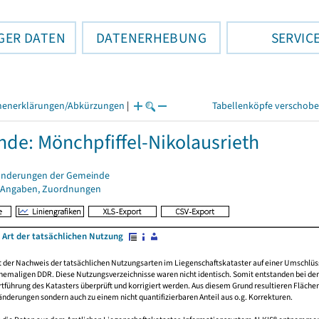
GER DATEN
DATENERHEBUNG
SERVIC
henerklärungen/Abkürzungen
|
Tabellenköpfe verschob
de: Mönchpfiffel-Nikolausrieth
änderungen der Gemeinde
 Angaben, Zuordnungen
 Art der tatsächlichen Nutzung
rt der Nachweis der tatsächlichen Nutzungsarten im Liegenschaftskataster auf einer Umsch
emaligen DDR. Diese Nutzungsverzeichnisse waren nicht identisch. Somit entstanden bei der 
führung des Katasters überprüft und korrigiert werden. Aus diesem Grund resultieren Fläche
derungen sondern auch zu einem nicht quantifizierbaren Anteil aus o.g. Korrekturen.