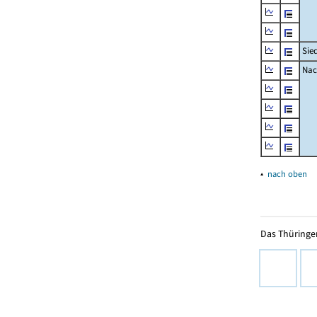
Sie
Nac
▴
nach oben
Das Thüringer