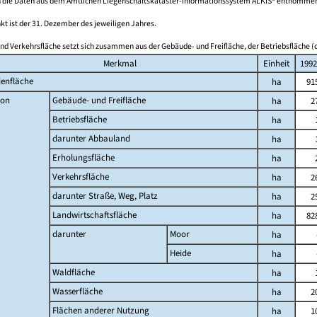
 die Daten aus dem Amtlichen Liegenschaftskataster-Informationssystem ALKIS® entnomme
kt ist der 31. Dezember des jeweiligen Jahres.
nd Verkehrsfläche setzt sich zusammen aus der Gebäude- und Freifläche, der Betriebsfläche (o
Merkmal
Einheit
1992
enfläche
ha
91
on
Gebäude- und Freifläche
ha
2
Betriebsfläche
ha
darunter Abbauland
ha
Erholungsfläche
ha
Verkehrsfläche
ha
2
darunter Straße, Weg, Platz
ha
2
Landwirtschaftsfläche
ha
82
darunter
Moor
ha
Heide
ha
Waldfläche
ha
Wasserfläche
ha
2
Flächen anderer Nutzung
ha
1