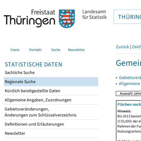
THÜRIN
Zurück
|
Zeic
Home
Kontakt
Suche
Newsletter
Gemein
STATISTISCHE DATEN
Sachliche Suche
▸
Gebietsver
Regionale Suche
▸
Allgemeine
Kürzlich bereitgestellte Daten
Allgemeine Angaben, Zuordnungen
Flächen nach
Gebietsveränderungen,
Hinweis:
Änderungen zum Schlüsselverzeichnis
Bis 2013 basie
(COLIDO) der eh
Definitionen und Erläuterungen
Rahmen der Fort
Nutzungsartenän
Newsletter