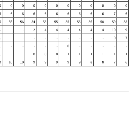
0
0
0
0
0
0
0
0
0
0
0
0
6
6
6
6
6
6
6
6
6
6
7
6
6
56
56
54
55
55
55
55
56
58
59
58
.
.
.
2
4
4
4
4
4
4
10
9
.
.
.
-
-
-
-
-
-
-
0
7
.
-
-
-
-
-
0
-
-
-
-
-
.
.
.
0
0
0
1
1
1
1
1
1
0
10
10
9
9
9
9
9
8
8
7
6