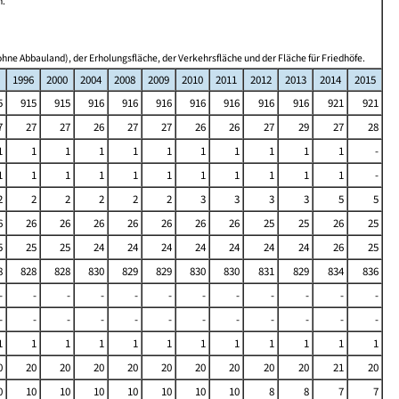
n.
hne Abbauland), der Erholungsfläche, der Verkehrsfläche und der Fläche für Friedhöfe.
1996
2000
2004
2008
2009
2010
2011
2012
2013
2014
2015
5
915
915
916
916
916
916
916
916
916
921
921
7
27
27
26
27
27
26
26
27
29
27
28
1
1
1
1
1
1
1
1
1
1
1
-
1
1
1
1
1
1
1
1
1
1
1
-
2
2
2
2
2
2
3
3
3
3
5
5
6
26
26
26
26
26
26
26
25
25
26
25
5
25
25
24
24
24
24
24
24
24
26
25
8
828
828
830
829
829
830
830
831
829
834
836
-
-
-
-
-
-
-
-
-
-
-
-
-
-
-
-
-
-
-
-
-
-
-
-
1
1
1
1
1
1
1
1
1
1
1
1
0
20
20
20
20
20
20
20
20
20
21
20
0
10
10
10
10
10
10
10
8
8
7
7