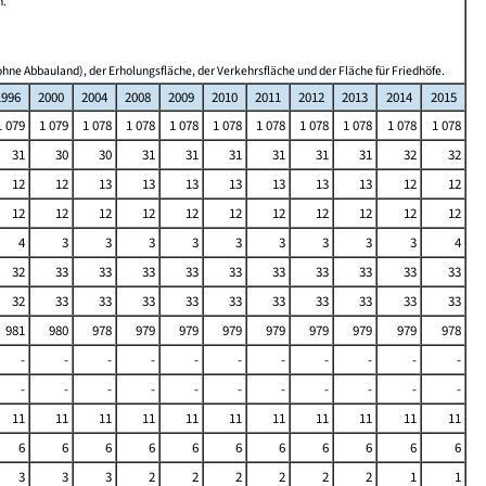
n.
hne Abbauland), der Erholungsfläche, der Verkehrsfläche und der Fläche für Friedhöfe.
1996
2000
2004
2008
2009
2010
2011
2012
2013
2014
2015
1 079
1 079
1 078
1 078
1 078
1 078
1 078
1 078
1 078
1 078
1 078
31
30
30
31
31
31
31
31
31
32
32
12
12
13
13
13
13
13
13
13
12
12
12
12
12
12
12
12
12
12
12
12
12
4
3
3
3
3
3
3
3
3
3
4
32
33
33
33
33
33
33
33
33
33
33
32
33
33
33
33
33
33
33
33
33
33
981
980
978
979
979
979
979
979
979
979
978
-
-
-
-
-
-
-
-
-
-
-
-
-
-
-
-
-
-
-
-
-
-
11
11
11
11
11
11
11
11
11
11
11
6
6
6
6
6
6
6
6
6
6
6
3
3
3
2
2
2
2
2
2
1
1