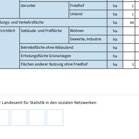
darunter
Friedhof
ha
1
Unland
ha
1
lungs- und Verkehrsfläche
ha
64
richtlich
Gebäude- und Freifläche
Wohnen
ha
.
Gewerbe, Industrie
ha
.
Betriebsfläche ohne Abbauland
ha
.
Erholungsfläche Grünanlagen
ha
.
Flächen anderer Nutzung ohne Friedhof
ha
3
 Landesamt für Statistik in den sozialen Netzwerken: