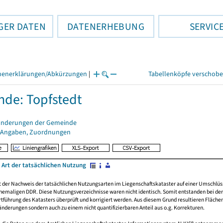
GER DATEN
DATENERHEBUNG
SERVIC
henerklärungen/Abkürzungen
|
Tabellenköpfe verschob
de: Topfstedt
änderungen der Gemeinde
 Angaben, Zuordnungen
 Art der tatsächlichen Nutzung
rt der Nachweis der tatsächlichen Nutzungsarten im Liegenschaftskataster auf einer Umsch
emaligen DDR. Diese Nutzungsverzeichnisse waren nicht identisch. Somit entstanden bei der 
führung des Katasters überprüft und korrigiert werden. Aus diesem Grund resultieren Fläche
derungen sondern auch zu einem nicht quantifizierbaren Anteil aus o.g. Korrekturen.