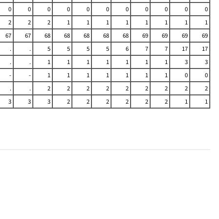
0
0
0
0
0
0
0
0
0
0
0
2
2
2
1
1
1
1
1
1
1
1
67
67
68
68
68
68
68
69
69
69
69
.
.
5
5
5
5
6
7
7
17
17
.
.
1
1
1
1
1
1
1
3
3
-
-
1
1
1
1
1
1
1
0
0
.
.
2
2
2
2
2
2
2
2
2
3
3
3
2
2
2
2
2
2
1
1