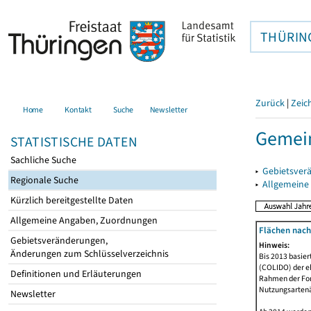
THÜRIN
Zurück
|
Zeic
Home
Kontakt
Suche
Newsletter
Gemein
STATISTISCHE DATEN
Sachliche Suche
▸
Gebietsver
Regionale Suche
▸
Allgemeine
Kürzlich bereitgestellte Daten
Allgemeine Angaben, Zuordnungen
Flächen nach
Gebietsveränderungen,
Hinweis:
Änderungen zum Schlüsselverzeichnis
Bis 2013 basie
(COLIDO) der eh
Definitionen und Erläuterungen
Rahmen der Fort
Nutzungsartenän
Newsletter