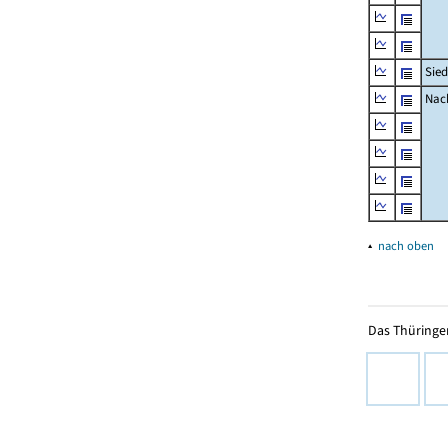
Sied
Nach
▴
nach oben
Das Thüringer