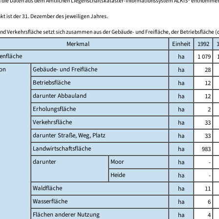
 die Daten aus dem Amtlichen Liegenschaftskataster-Informationssystem ALKIS® entnomme
kt ist der 31. Dezember des jeweiligen Jahres.
nd Verkehrsfläche setzt sich zusammen aus der Gebäude- und Freifläche, der Betriebsfläche (o
Merkmal
Einheit
1992
enfläche
ha
1 079
on
Gebäude- und Freifläche
ha
28
Betriebsfläche
ha
12
darunter Abbauland
ha
12
Erholungsfläche
ha
2
Verkehrsfläche
ha
33
darunter Straße, Weg, Platz
ha
33
Landwirtschaftsfläche
ha
983
darunter
Moor
ha
-
Heide
ha
-
Waldfläche
ha
11
Wasserfläche
ha
6
Flächen anderer Nutzung
ha
4