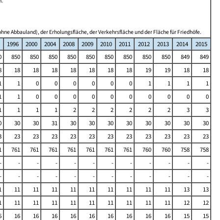
n.
hne Abbauland), der Erholungsfläche, der Verkehrsfläche und der Fläche für Friedhöfe.
1996
2000
2004
2008
2009
2010
2011
2012
2013
2014
2015
0
850
850
850
850
850
850
850
850
850
849
849
8
18
18
18
18
18
18
18
19
19
18
18
1
1
0
0
0
0
0
0
1
1
1
1
1
1
0
0
0
0
0
0
0
0
0
0
1
1
1
1
2
2
2
2
2
2
3
3
0
30
30
31
30
30
30
30
30
30
30
30
3
23
23
23
23
23
23
23
23
23
23
23
1
761
761
761
761
761
761
761
760
760
758
758
-
-
-
-
-
-
-
-
-
-
-
-
-
-
-
-
-
-
-
-
-
-
-
-
1
11
11
11
11
11
11
11
11
11
13
13
1
11
11
11
11
11
11
11
11
11
12
12
6
16
16
16
16
16
16
16
16
16
15
15