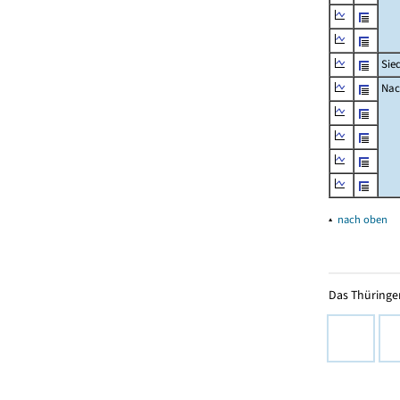
Sie
Nac
▴
nach oben
Das Thüringer