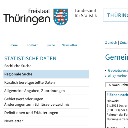
THÜRIN
Zurück
|
Zeic
Home
Kontakt
Suche
Newsletter
Gemein
STATISTISCHE DATEN
Sachliche Suche
▸
Gebietsver
Regionale Suche
▸
Allgemeine
Kürzlich bereitgestellte Daten
Allgemeine Angaben, Zuordnungen
Flächen nach
Gebietsveränderungen,
Hinweis:
Änderungen zum Schlüsselverzeichnis
Bis 2013 basie
(COLIDO) der eh
Definitionen und Erläuterungen
Rahmen der Fort
Nutzungsartenän
Newsletter