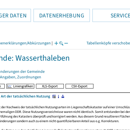
GER DATEN
DATENERHEBUNG
SERVIC
henerklärungen/Abkürzungen
|
Tabellenköpfe verschob
de: Wasserthaleben
änderungen der Gemeinde
 Angaben, Zuordnungen
 Art der tatsächlichen Nutzung
rt der Nachweis der tatsächlichen Nutzungsarten im Liegenschaftskataster auf einer Umsch
emaligen DDR. Diese Nutzungsverzeichnisse waren nicht identisch. Somit entstanden bei der 
führung des Katasters überprüft und korrigiert werden. Aus diesem Grund resultieren Fläche
derungen sondern auch zu einem nicht quantifizierbaren Anteil aus o.g. Korrekturen.