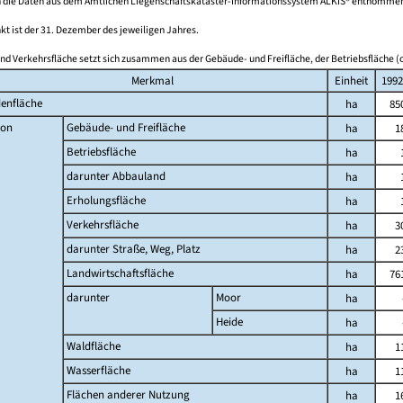
 die Daten aus dem Amtlichen Liegenschaftskataster-Informationssystem ALKIS® entnomme
kt ist der 31. Dezember des jeweiligen Jahres.
nd Verkehrsfläche setzt sich zusammen aus der Gebäude- und Freifläche, der Betriebsfläche (o
Merkmal
Einheit
1992
enfläche
ha
85
on
Gebäude- und Freifläche
ha
1
Betriebsfläche
ha
darunter Abbauland
ha
Erholungsfläche
ha
Verkehrsfläche
ha
3
darunter Straße, Weg, Platz
ha
2
Landwirtschaftsfläche
ha
76
darunter
Moor
ha
Heide
ha
Waldfläche
ha
1
Wasserfläche
ha
1
Flächen anderer Nutzung
ha
1