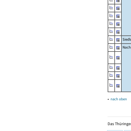
Siedl
Nachr
▴
nach oben
Das Thüringer