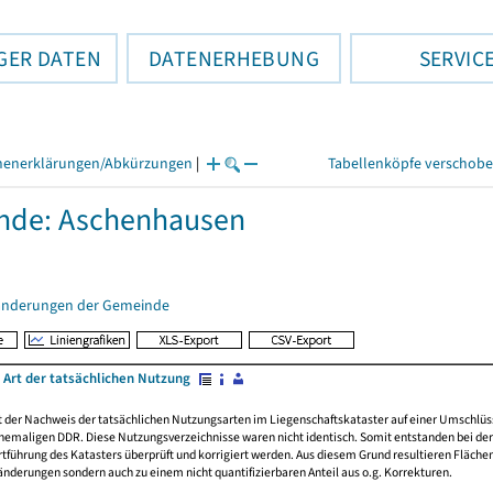
GER DATEN
DATENERHEBUNG
SERVIC
henerklärungen/Abkürzungen
|
Tabellenköpfe verschob
nde: Aschenhausen
änderungen der Gemeinde
 Art der tatsächlichen Nutzung
rt der Nachweis der tatsächlichen Nutzungsarten im Liegenschaftskataster auf einer Umsch
emaligen DDR. Diese Nutzungsverzeichnisse waren nicht identisch. Somit entstanden bei der 
führung des Katasters überprüft und korrigiert werden. Aus diesem Grund resultieren Fläche
derungen sondern auch zu einem nicht quantifizierbaren Anteil aus o.g. Korrekturen.