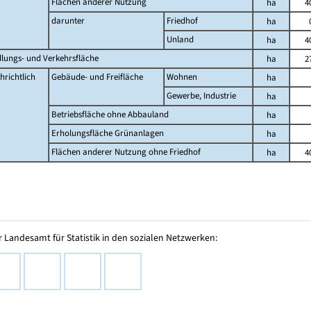
Flächen anderer Nutzung
ha
4
darunter
Friedhof
ha
Unland
ha
4
dlungs- und Verkehrsfläche
ha
2
hrichtlich
Gebäude- und Freifläche
Wohnen
ha
Gewerbe, Industrie
ha
Betriebsfläche ohne Abbauland
ha
Erholungsfläche Grünanlagen
ha
Flächen anderer Nutzung ohne Friedhof
ha
4
 Landesamt für Statistik in den sozialen Netzwerken: