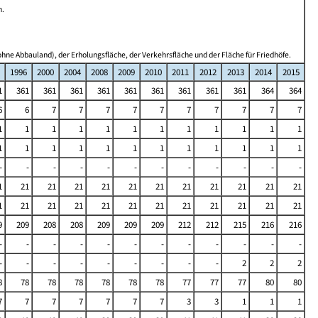
n.
hne Abbauland), der Erholungsfläche, der Verkehrsfläche und der Fläche für Friedhöfe.
1996
2000
2004
2008
2009
2010
2011
2012
2013
2014
2015
1
361
361
361
361
361
361
361
361
361
364
364
6
6
7
7
7
7
7
7
7
7
7
7
1
1
1
1
1
1
1
1
1
1
1
1
1
1
1
1
1
1
1
1
1
1
1
1
-
-
-
-
-
-
-
-
-
-
-
-
1
21
21
21
21
21
21
21
21
21
21
21
1
21
21
21
21
21
21
21
21
21
21
21
9
209
208
208
209
209
209
212
212
215
216
216
-
-
-
-
-
-
-
-
-
-
-
-
-
-
-
-
-
-
-
-
-
2
2
2
8
78
78
78
78
78
78
77
77
77
80
80
7
7
7
7
7
7
7
3
3
1
1
1