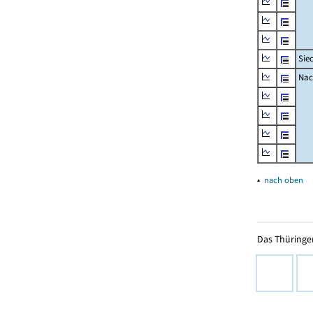
Sie
Nac
▴
nach oben
Das Thüringer