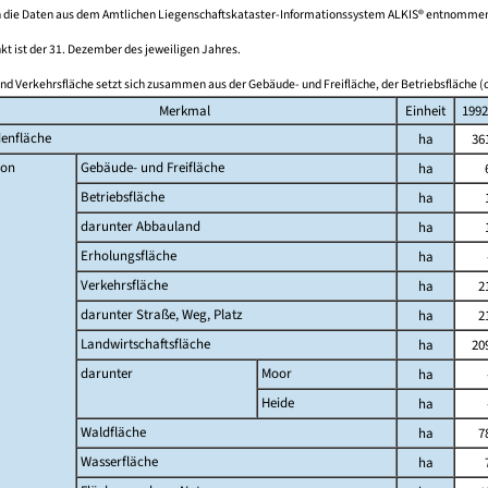
 die Daten aus dem Amtlichen Liegenschaftskataster-Informationssystem ALKIS® entnomme
kt ist der 31. Dezember des jeweiligen Jahres.
nd Verkehrsfläche setzt sich zusammen aus der Gebäude- und Freifläche, der Betriebsfläche (o
Merkmal
Einheit
1992
enfläche
ha
36
on
Gebäude- und Freifläche
ha
Betriebsfläche
ha
darunter Abbauland
ha
Erholungsfläche
ha
Verkehrsfläche
ha
2
darunter Straße, Weg, Platz
ha
2
Landwirtschaftsfläche
ha
20
darunter
Moor
ha
Heide
ha
Waldfläche
ha
7
Wasserfläche
ha