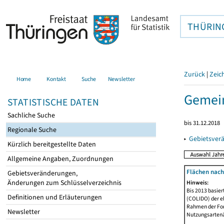
THÜRIN
Zurück
|
Zeic
Home
Kontakt
Suche
Newsletter
Gemei
STATISTISCHE DATEN
Sachliche Suche
bis 31.12.2018
Regionale Suche
▸
Gebietsver
Kürzlich bereitgestellte Daten
Allgemeine Angaben, Zuordnungen
Flächen nach
Gebietsveränderungen,
Änderungen zum Schlüsselverzeichnis
Hinweis:
Bis 2013 basie
Definitionen und Erläuterungen
(COLIDO) der eh
Rahmen der Fort
Newsletter
Nutzungsartenän