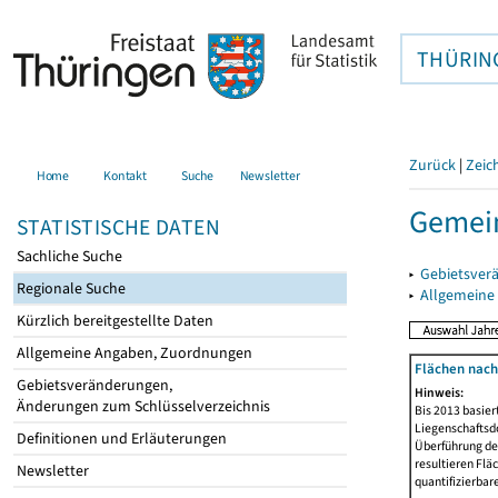
THÜRIN
Zurück
|
Zeic
Home
Kontakt
Suche
Newsletter
Gemei
STATISTISCHE DATEN
Sachliche Suche
▸
Gebietsver
Regionale Suche
▸
Allgemeine
Kürzlich bereitgestellte Daten
Allgemeine Angaben, Zuordnungen
Flächen nach
Gebietsveränderungen,
Hinweis:
Änderungen zum Schlüsselverzeichnis
Bis 2013 basie
Liegenschaftsd
Definitionen und Erläuterungen
Überführung der
resultieren Fl
Newsletter
quantifizierbar