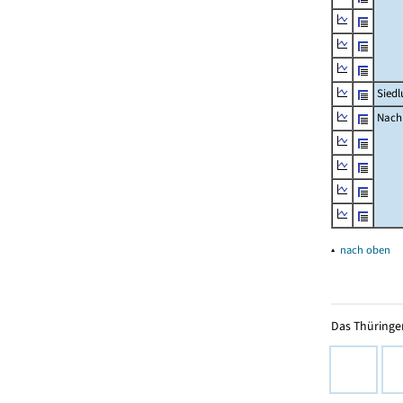
Siedl
Nachr
▴
nach oben
Das Thüringer