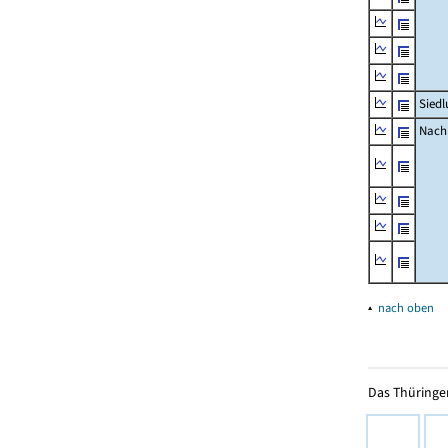
Siedl
Nachr
▴
nach oben
Das Thüringer