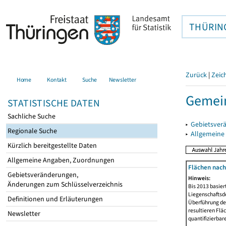
THÜRIN
Zurück
|
Zeic
Home
Kontakt
Suche
Newsletter
Gemein
STATISTISCHE DATEN
Sachliche Suche
▸
Gebietsver
Regionale Suche
▸
Allgemeine
Kürzlich bereitgestellte Daten
Allgemeine Angaben, Zuordnungen
Flächen nach
Gebietsveränderungen,
Hinweis:
Änderungen zum Schlüsselverzeichnis
Bis 2013 basie
Liegenschaftsd
Definitionen und Erläuterungen
Überführung der
resultieren Fl
Newsletter
quantifizierbar