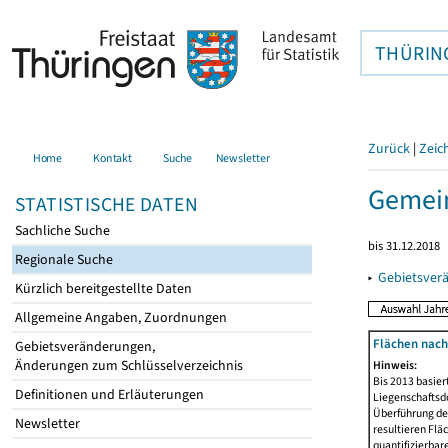
THÜRIN
Zurück
|
Zeic
Home
Kontakt
Suche
Newsletter
Gemein
STATISTISCHE DATEN
Sachliche Suche
bis 31.12.2018
Regionale Suche
▸
Gebietsver
Kürzlich bereitgestellte Daten
Allgemeine Angaben, Zuordnungen
Flächen nach
Gebietsveränderungen,
Änderungen zum Schlüsselverzeichnis
Hinweis:
Bis 2013 basie
Definitionen und Erläuterungen
Liegenschaftsd
Überführung der
Newsletter
resultieren Fl
quantifizierbar