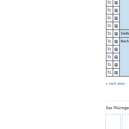
Siedl
Nachr
▴
nach oben
Das Thüringer