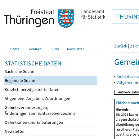
THÜRIN
Zurück
|
Zeic
Home
Kontakt
Suche
Newsletter
Gemei
STATISTISCHE DATEN
Sachliche Suche
▸
Gebietsver
Regionale Suche
▸
Allgemeine
Kürzlich bereitgestellte Daten
Allgemeine Angaben, Zuordnungen
Flächen nach
Gebietsveränderungen,
Hinweis:
Änderungen zum Schlüsselverzeichnis
Bis 2013 basie
Liegenschaftsd
Definitionen und Erläuterungen
Überführung der
resultieren Fl
Newsletter
quantifizierbar