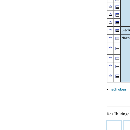
Siedl
Nachr
▴
nach oben
Das Thüringer