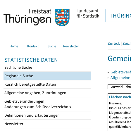
THÜRIN
Zurück
|
Zeic
Home
Kontakt
Suche
Newsletter
Gemein
STATISTISCHE DATEN
Sachliche Suche
▸
Gebietsver
Regionale Suche
▸
Allgemeine
Kürzlich bereitgestellte Daten
Allgemeine Angaben, Zuordnungen
Flächen nach
Gebietsveränderungen,
Hinweis:
Änderungen zum Schlüsselverzeichnis
Bis 2013 basie
Liegenschaftsd
Definitionen und Erläuterungen
Überführung der
resultieren Fl
Newsletter
quantifizierbar