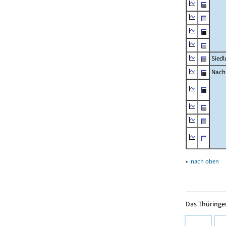
Siedl
Nachr
▴
nach oben
Das Thüringer