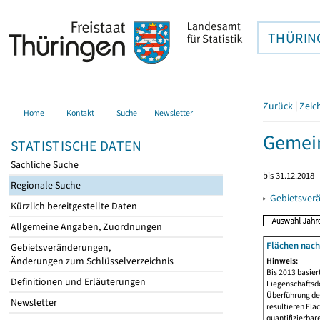
THÜRIN
Zurück
|
Zeic
Home
Kontakt
Suche
Newsletter
Gemein
STATISTISCHE DATEN
Sachliche Suche
bis 31.12.2018
Regionale Suche
▸
Gebietsver
Kürzlich bereitgestellte Daten
Allgemeine Angaben, Zuordnungen
Flächen nach
Gebietsveränderungen,
Änderungen zum Schlüsselverzeichnis
Hinweis:
Bis 2013 basie
Definitionen und Erläuterungen
Liegenschaftsd
Überführung der
Newsletter
resultieren Fl
quantifizierbar