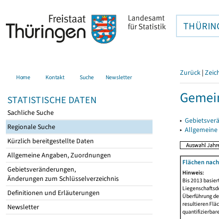
THÜRIN
Zurück
|
Zeic
Home
Kontakt
Suche
Newsletter
Gemei
STATISTISCHE DATEN
Sachliche Suche
▸
Gebietsver
Regionale Suche
▸
Allgemeine
Kürzlich bereitgestellte Daten
Allgemeine Angaben, Zuordnungen
Flächen nach
Gebietsveränderungen,
Hinweis:
Änderungen zum Schlüsselverzeichnis
Bis 2013 basie
Liegenschaftsd
Definitionen und Erläuterungen
Überführung der
resultieren Fl
Newsletter
quantifizierbar