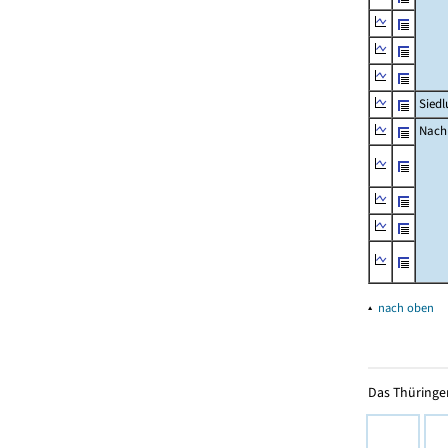
Siedl
Nachr
▴
nach oben
Das Thüringer