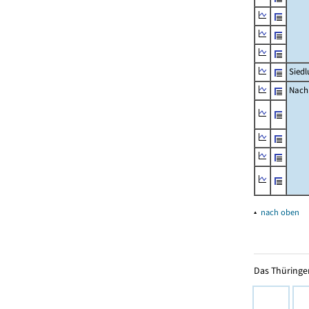
Siedl
Nachr
▴
nach oben
Das Thüringer