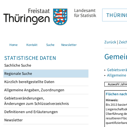
THÜRIN
Zurück
|
Zeic
Home
Kontakt
Suche
Newsletter
Gemein
STATISTISCHE DATEN
Sachliche Suche
▸
Gebietsver
Regionale Suche
▸
Allgemeine
Kürzlich bereitgestellte Daten
Allgemeine Angaben, Zuordnungen
Flächen nach
Gebietsveränderungen,
Hinweis:
Änderungen zum Schlüsselverzeichnis
Bis 2013 basie
Liegenschaftsd
Definitionen und Erläuterungen
Überführung der
resultieren Fl
Newsletter
quantifizierbar