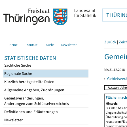
THÜRIN
Zurück
|
Zeic
Home
Kontakt
Suche
Newsletter
Gemein
STATISTISCHE DATEN
Sachliche Suche
bis 31.12.2018
Regionale Suche
▸
Gebietsver
Kürzlich bereitgestellte Daten
Allgemeine Angaben, Zuordnungen
Flächen nach
Gebietsveränderungen,
Änderungen zum Schlüsselverzeichnis
Hinweis:
Bis 2013 basie
Definitionen und Erläuterungen
Liegenschaftsd
Überführung der
Newsletter
resultieren Fl
quantifizierbar