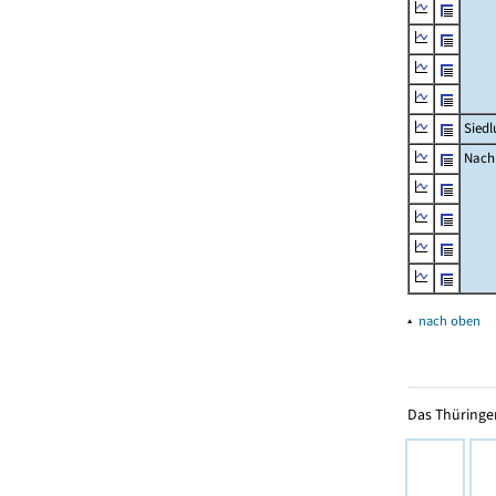
Siedl
Nachr
▴
nach oben
Das Thüringer