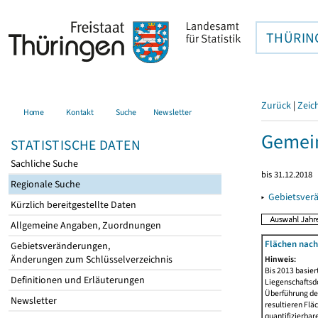
THÜRIN
Zurück
|
Zeic
Home
Kontakt
Suche
Newsletter
Gemei
STATISTISCHE DATEN
Sachliche Suche
bis 31.12.2018
Regionale Suche
▸
Gebietsver
Kürzlich bereitgestellte Daten
Allgemeine Angaben, Zuordnungen
Flächen nach
Gebietsveränderungen,
Änderungen zum Schlüsselverzeichnis
Hinweis:
Bis 2013 basie
Definitionen und Erläuterungen
Liegenschaftsd
Überführung der
Newsletter
resultieren Fl
quantifizierbar