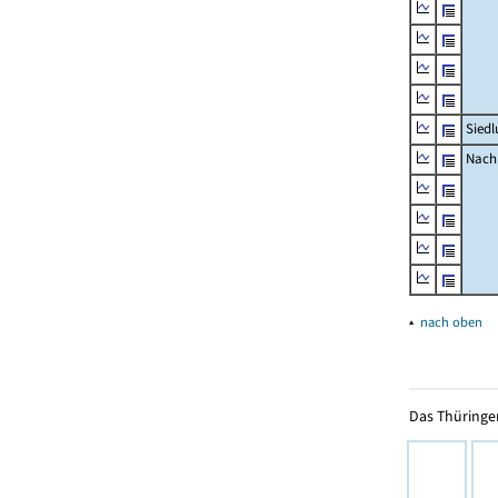
Siedl
Nachr
▴
nach oben
Das Thüringer