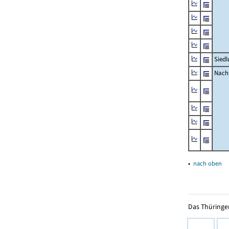
Siedl
Nachr
▴
nach oben
Das Thüringer