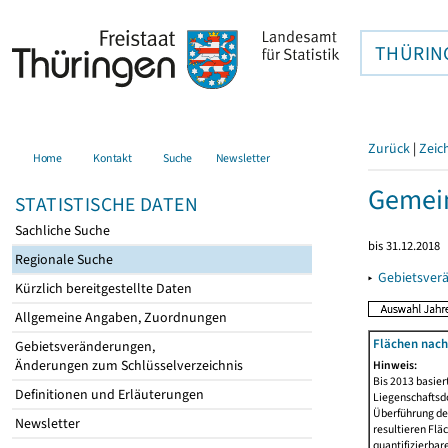
THÜRIN
Zurück
|
Zeic
Home
Kontakt
Suche
Newsletter
Gemein
STATISTISCHE DATEN
Sachliche Suche
bis 31.12.2018
Regionale Suche
▸
Gebietsver
Kürzlich bereitgestellte Daten
Allgemeine Angaben, Zuordnungen
Flächen nach
Gebietsveränderungen,
Änderungen zum Schlüsselverzeichnis
Hinweis:
Bis 2013 basie
Definitionen und Erläuterungen
Liegenschaftsd
Überführung der
Newsletter
resultieren Fl
quantifizierbar