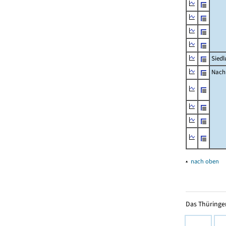
Siedl
Nachr
▴
nach oben
Das Thüringer