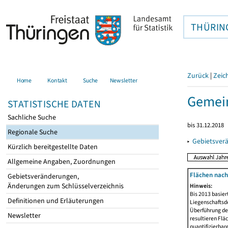
THÜRIN
Zurück
|
Zeic
Home
Kontakt
Suche
Newsletter
Gemei
STATISTISCHE DATEN
Sachliche Suche
bis 31.12.2018
Regionale Suche
▸
Gebietsver
Kürzlich bereitgestellte Daten
Allgemeine Angaben, Zuordnungen
Flächen nach
Gebietsveränderungen,
Änderungen zum Schlüsselverzeichnis
Hinweis:
Bis 2013 basie
Definitionen und Erläuterungen
Liegenschaftsd
Überführung der
Newsletter
resultieren Fl
quantifizierbar