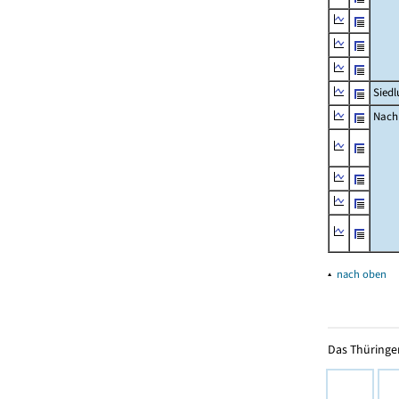
Siedl
Nachr
▴
nach oben
Das Thüringer