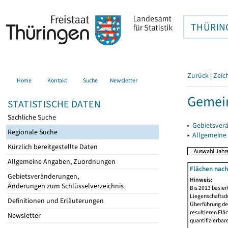
THÜRIN
Zurück
|
Zeic
Home
Kontakt
Suche
Newsletter
Gemein
STATISTISCHE DATEN
Sachliche Suche
▸
Gebietsver
Regionale Suche
▸
Allgemeine
Kürzlich bereitgestellte Daten
Allgemeine Angaben, Zuordnungen
Flächen nach
Gebietsveränderungen,
Hinweis:
Änderungen zum Schlüsselverzeichnis
Bis 2013 basie
Liegenschaftsd
Definitionen und Erläuterungen
Überführung der
resultieren Fl
Newsletter
quantifizierbar