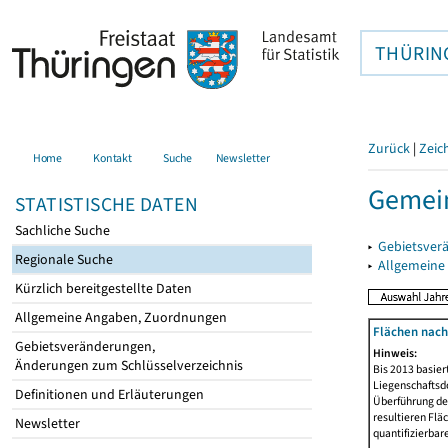
THÜRIN
Zurück
|
Zeic
Home
Kontakt
Suche
Newsletter
Gemei
STATISTISCHE DATEN
Sachliche Suche
▸
Gebietsver
Regionale Suche
▸
Allgemeine
Kürzlich bereitgestellte Daten
Allgemeine Angaben, Zuordnungen
Flächen nach
Gebietsveränderungen,
Hinweis:
Änderungen zum Schlüsselverzeichnis
Bis 2013 basie
Liegenschaftsd
Definitionen und Erläuterungen
Überführung der
resultieren Fl
Newsletter
quantifizierbar