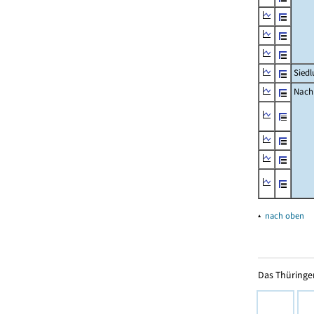
Siedl
Nachr
▴
nach oben
Das Thüringer