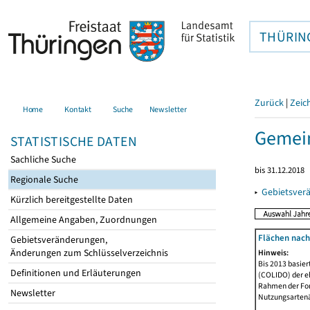
THÜRIN
Zurück
|
Zeic
Home
Kontakt
Suche
Newsletter
Gemei
STATISTISCHE DATEN
Sachliche Suche
bis 31.12.2018
Regionale Suche
▸
Gebietsver
Kürzlich bereitgestellte Daten
Allgemeine Angaben, Zuordnungen
Flächen nach
Gebietsveränderungen,
Änderungen zum Schlüsselverzeichnis
Hinweis:
Bis 2013 basie
Definitionen und Erläuterungen
(COLIDO) der eh
Rahmen der Fort
Newsletter
Nutzungsartenän