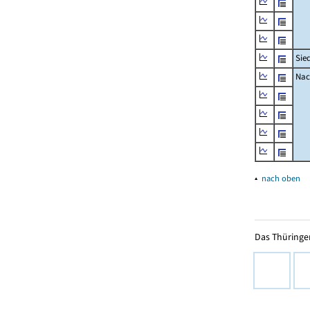
Sie
Nac
▴
nach oben
Das Thüringer