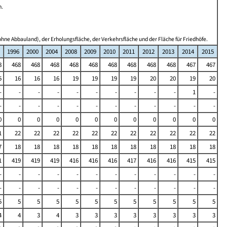
n.
hne Abbauland), der Erholungsfläche, der Verkehrsfläche und der Fläche für Friedhöfe.
1996
2000
2004
2008
2009
2010
2011
2012
2013
2014
2015
8
468
468
468
468
468
468
468
468
468
467
467
5
16
16
16
19
19
19
19
20
20
19
20
-
-
-
-
-
-
-
-
-
-
1
-
-
-
-
-
-
-
-
-
-
-
-
-
0
0
0
0
0
0
0
0
0
0
0
0
1
22
22
22
22
22
22
22
22
22
22
22
7
18
18
18
18
18
18
18
18
18
18
18
1
419
419
419
416
416
416
417
416
416
415
415
-
-
-
-
-
-
-
-
-
-
-
-
-
-
-
-
-
-
-
-
-
-
-
-
5
5
5
5
5
5
5
5
5
5
5
5
4
4
3
4
3
3
3
3
3
3
3
3