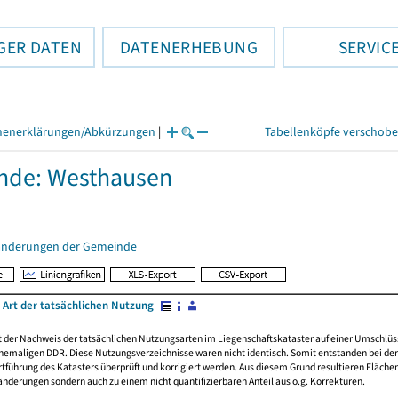
GER DATEN
DATENERHEBUNG
SERVIC
henerklärungen/Abkürzungen
|
Tabellenköpfe verschob
nde: Westhausen
änderungen der Gemeinde
 Art der tatsächlichen Nutzung
rt der Nachweis der tatsächlichen Nutzungsarten im Liegenschaftskataster auf einer Umsch
emaligen DDR. Diese Nutzungsverzeichnisse waren nicht identisch. Somit entstanden bei der 
führung des Katasters überprüft und korrigiert werden. Aus diesem Grund resultieren Fläche
derungen sondern auch zu einem nicht quantifizierbaren Anteil aus o.g. Korrekturen.