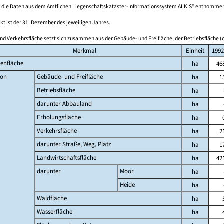
 die Daten aus dem Amtlichen Liegenschaftskataster-Informationssystem ALKIS® entnomme
kt ist der 31. Dezember des jeweiligen Jahres.
nd Verkehrsfläche setzt sich zusammen aus der Gebäude- und Freifläche, der Betriebsfläche (o
Merkmal
Einheit
1992
enfläche
ha
46
on
Gebäude- und Freifläche
ha
1
Betriebsfläche
ha
darunter Abbauland
ha
Erholungsfläche
ha
Verkehrsfläche
ha
2
darunter Straße, Weg, Platz
ha
1
Landwirtschaftsfläche
ha
42
darunter
Moor
ha
Heide
ha
Waldfläche
ha
Wasserfläche
ha