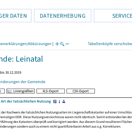
GER DATEN
DATENERHEBUNG
SERVIC
henerklärungen/Abkürzungen
|
Tabellenköpfe verschob
de: Leinatal
bis 30.12.2019
änderungen der Gemeinde
 Art der tatsächlichen Nutzung
rt der Nachweis der tatsächlichen Nutzungsarten im Liegenschaftskataster auf einer Umsch
emaligen DDR. Diese Nutzungsverzeichnisse waren nicht identisch. Somit entstanden bei der 
führung des Katasters überprüft und korrigiert werden. Aus diesem Grund resultieren Fläche
derungen sondern auch zu einem nicht quantifizierbaren Anteil aus o.g. Korrekturen.