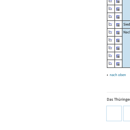
Sied
Nach
▴
nach oben
Das Thüringer