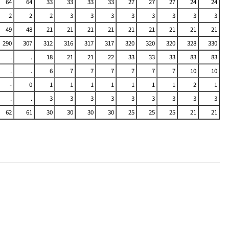
64
64
33
33
33
33
27
27
27
24
24
2
2
2
3
3
3
3
3
3
3
3
49
48
21
21
21
21
21
21
21
21
21
290
307
312
316
317
317
320
320
320
328
330
.
.
18
21
21
22
33
33
33
83
83
.
.
6
7
7
7
7
7
7
10
10
-
0
1
1
1
1
1
1
1
2
1
.
.
3
3
3
3
3
3
3
3
3
62
61
30
30
30
30
25
25
25
21
21