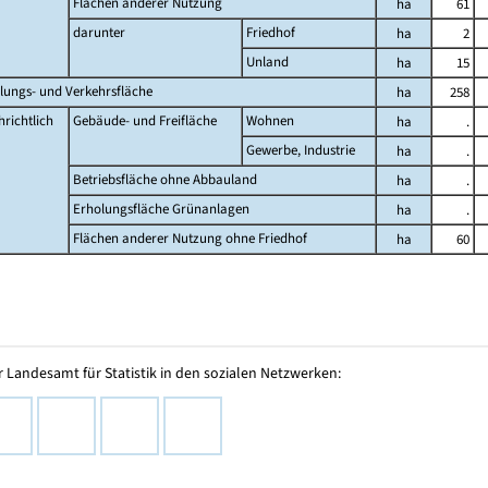
Flächen anderer Nutzung
ha
61
darunter
Friedhof
ha
2
Unland
ha
15
lungs- und Verkehrsfläche
ha
258
richtlich
Gebäude- und Freifläche
Wohnen
ha
.
Gewerbe, Industrie
ha
.
Betriebsfläche ohne Abbauland
ha
.
Erholungsfläche Grünanlagen
ha
.
Flächen anderer Nutzung ohne Friedhof
ha
60
 Landesamt für Statistik in den sozialen Netzwerken: