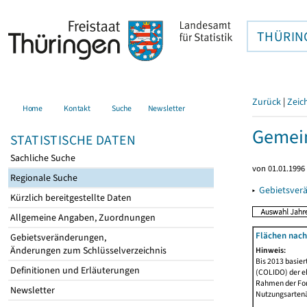
THÜRIN
Zurück
|
Zeic
Home
Kontakt
Suche
Newsletter
Gemein
STATISTISCHE DATEN
Sachliche Suche
von 01.01.1996 
Regionale Suche
▸
Gebietsver
Kürzlich bereitgestellte Daten
Allgemeine Angaben, Zuordnungen
Flächen nach
Gebietsveränderungen,
Änderungen zum Schlüsselverzeichnis
Hinweis:
Bis 2013 basie
Definitionen und Erläuterungen
(COLIDO) der eh
Rahmen der Fort
Newsletter
Nutzungsartenän