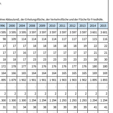
n.
hne Abbauland), der Erholungsfläche, der Verkehrsfläche und der Fläche für Friedhöfe.
1996
2000
2004
2008
2009
2010
2011
2012
2013
2014
2015
3 595
3 595
3 595
3 597
3 597
3 597
3 597
3 597
3 597
3 601
3 601
98
109
114
114
114
114
117
117
117
115
116
17
17
17
18
18
18
18
18
19
22
22
17
17
16
17
17
17
17
17
17
21
21
18
18
17
23
23
23
23
23
23
28
30
172
178
177
176
176
176
176
177
176
180
180
164
166
165
164
164
164
165
165
165
169
169
1 895
1 879
1 902
1 901
1 901
1 901
1 903
1 903
1 902
1 895
1 893
-
-
-
-
-
-
-
-
-
-
-
2
2
2
2
2
2
2
2
2
2
2
1 300
1 300
1 300
1 294
1 294
1 294
1 293
1 293
1 293
1 294
1 294
31
31
34
38
38
38
39
39
39
41
41