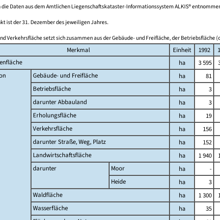
 die Daten aus dem Amtlichen Liegenschaftskataster-Informationssystem ALKIS® entnomme
kt ist der 31. Dezember des jeweiligen Jahres.
nd Verkehrsfläche setzt sich zusammen aus der Gebäude- und Freifläche, der Betriebsfläche (o
Merkmal
Einheit
1992
enfläche
ha
3 595
on
Gebäude- und Freifläche
ha
81
Betriebsfläche
ha
3
darunter Abbauland
ha
3
Erholungsfläche
ha
19
Verkehrsfläche
ha
156
darunter Straße, Weg, Platz
ha
152
Landwirtschaftsfläche
ha
1 940
darunter
Moor
ha
-
Heide
ha
3
Waldfläche
ha
1 300
Wasserfläche
ha
35