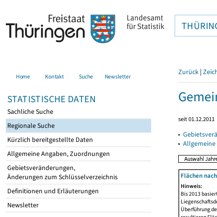
THÜRIN
Zurück
|
Zeic
Home
Kontakt
Suche
Newsletter
Gemein
STATISTISCHE DATEN
Sachliche Suche
seit 01.12.2011
Regionale Suche
▸
Gebietsver
Kürzlich bereitgestellte Daten
▸
Allgemeine
Allgemeine Angaben, Zuordnungen
Gebietsveränderungen,
Flächen nach
Änderungen zum Schlüsselverzeichnis
Hinweis:
Definitionen und Erläuterungen
Bis 2013 basie
Liegenschaftsd
Newsletter
Überführung der