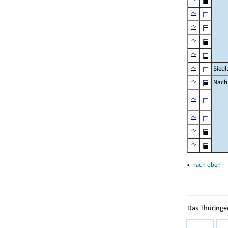
Siedl
Nachr
▴
nach oben
Das Thüringer