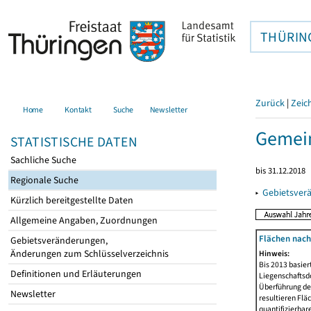
THÜRIN
Zurück
|
Zeic
Home
Kontakt
Suche
Newsletter
Gemein
STATISTISCHE DATEN
Sachliche Suche
bis 31.12.2018
Regionale Suche
▸
Gebietsver
Kürzlich bereitgestellte Daten
Allgemeine Angaben, Zuordnungen
Flächen nach
Gebietsveränderungen,
Änderungen zum Schlüsselverzeichnis
Hinweis:
Bis 2013 basie
Definitionen und Erläuterungen
Liegenschaftsd
Überführung der
Newsletter
resultieren Fl
quantifizierbar