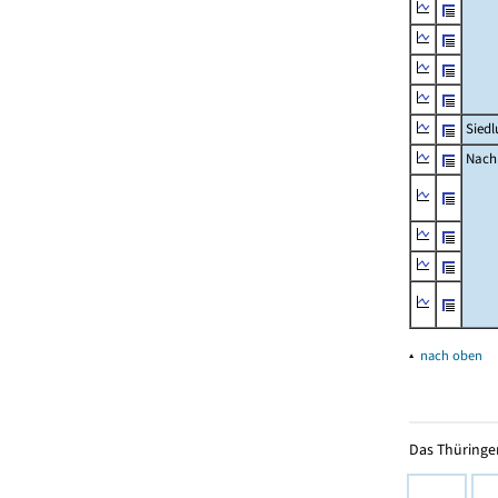
Siedl
Nachr
▴
nach oben
Das Thüringer