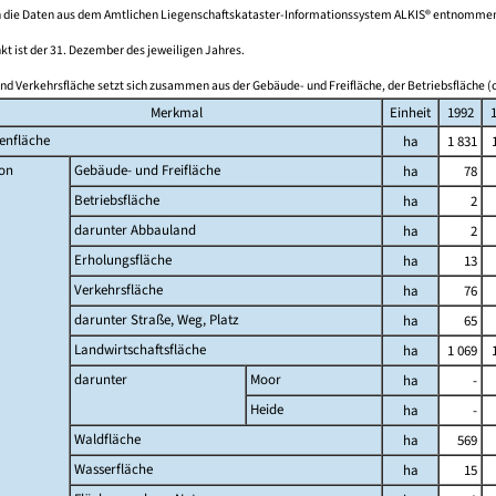
 die Daten aus dem Amtlichen Liegenschaftskataster-Informationssystem ALKIS® entnomme
kt ist der 31. Dezember des jeweiligen Jahres.
nd Verkehrsfläche setzt sich zusammen aus der Gebäude- und Freifläche, der Betriebsfläche (o
Merkmal
Einheit
1992
enfläche
ha
1 831
on
Gebäude- und Freifläche
ha
78
Betriebsfläche
ha
2
darunter Abbauland
ha
2
Erholungsfläche
ha
13
Verkehrsfläche
ha
76
darunter Straße, Weg, Platz
ha
65
Landwirtschaftsfläche
ha
1 069
darunter
Moor
ha
-
Heide
ha
-
Waldfläche
ha
569
Wasserfläche
ha
15