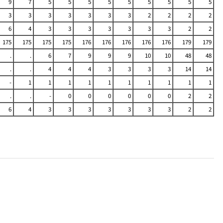
9
7
5
5
5
5
5
5
5
5
5
3
3
3
3
3
3
3
2
2
2
2
6
4
3
3
3
3
3
3
3
2
2
175
175
175
175
176
176
176
176
176
179
179
.
.
6
7
9
9
9
10
10
48
48
.
.
4
4
4
3
3
3
3
14
14
-
1
1
1
1
1
1
1
1
1
1
.
.
-
0
0
0
0
0
0
2
2
6
4
3
3
3
3
3
3
3
2
2