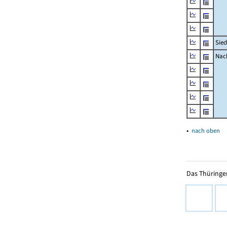
Sied
Nach
▴
nach oben
Das Thüringer