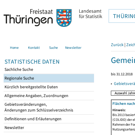
THÜRIN
Zurück
|
Zeic
Home
Kontakt
Suche
Newsletter
Gemein
STATISTISCHE DATEN
Sachliche Suche
bis 31.12.2018
Regionale Suche
▸
Gebietsver
Kürzlich bereitgestellte Daten
Allgemeine Angaben, Zuordnungen
Flächen nach
Gebietsveränderungen,
Änderungen zum Schlüsselverzeichnis
Hinweis:
Bis 2013 basie
Definitionen und Erläuterungen
(COLIDO) der eh
Rahmen der Fort
Newsletter
Nutzungsartenän