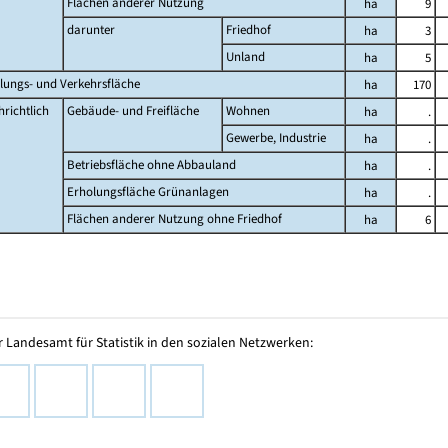
Flächen anderer Nutzung
ha
9
darunter
Friedhof
ha
3
Unland
ha
5
lungs- und Verkehrsfläche
ha
170
richtlich
Gebäude- und Freifläche
Wohnen
ha
.
Gewerbe, Industrie
ha
.
Betriebsfläche ohne Abbauland
ha
.
Erholungsfläche Grünanlagen
ha
.
Flächen anderer Nutzung ohne Friedhof
ha
6
 Landesamt für Statistik in den sozialen Netzwerken: