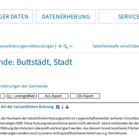
GER DATEN
DATENERHEBUNG
SERVIC
henerklärungen/Abkürzungen
|
Tabellenköpfe verschob
de: Buttstädt, Stadt
änderungen der Gemeinde
 Art der tatsächlichen Nutzung
rt der Nachweis der tatsächlichen Nutzungsarten im Liegenschaftskataster auf einer Umsch
emaligen DDR. Diese Nutzungsverzeichnisse waren nicht identisch. Somit entstanden bei der 
führung des Katasters überprüft und korrigiert werden. Aus diesem Grund resultieren Fläche
derungen sondern auch zu einem nicht quantifizierbaren Anteil aus o.g. Korrekturen.