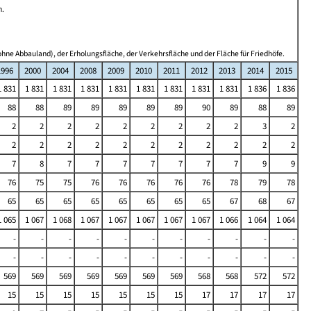
n.
hne Abbauland), der Erholungsfläche, der Verkehrsfläche und der Fläche für Friedhöfe.
1996
2000
2004
2008
2009
2010
2011
2012
2013
2014
2015
1 831
1 831
1 831
1 831
1 831
1 831
1 831
1 831
1 831
1 836
1 836
88
88
89
89
89
89
89
90
89
88
89
2
2
2
2
2
2
2
2
2
3
2
2
2
2
2
2
2
2
2
2
2
2
7
8
7
7
7
7
7
7
7
9
9
76
75
75
76
76
76
76
76
78
79
78
65
65
65
65
65
65
65
65
67
68
67
1 065
1 067
1 068
1 067
1 067
1 067
1 067
1 067
1 066
1 064
1 064
-
-
-
-
-
-
-
-
-
-
-
-
-
-
-
-
-
-
-
-
-
-
569
569
569
569
569
569
569
568
568
572
572
15
15
15
15
15
15
15
17
17
17
17