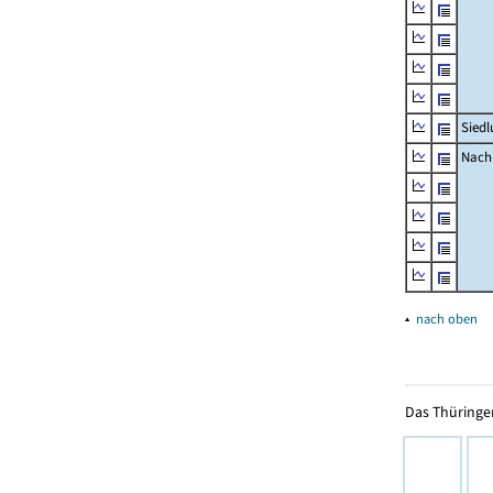
Siedl
Nachr
▴
nach oben
Das Thüringer