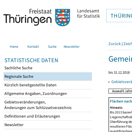
THÜRIN
Zurück
|
Zeic
Home
Kontakt
Suche
Newsletter
Gemein
STATISTISCHE DATEN
Sachliche Suche
bis 31.12.2018
Regionale Suche
▸
Gebietsver
Kürzlich bereitgestellte Daten
Allgemeine Angaben, Zuordnungen
Flächen nach
Gebietsveränderungen,
Änderungen zum Schlüsselverzeichnis
Hinweis:
Bis 2013 basie
Definitionen und Erläuterungen
Liegenschaftsd
Überführung der
Newsletter
resultieren Fl
quantifizierbar