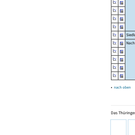
Siedl
Nachr
▴
nach oben
Das Thüringer