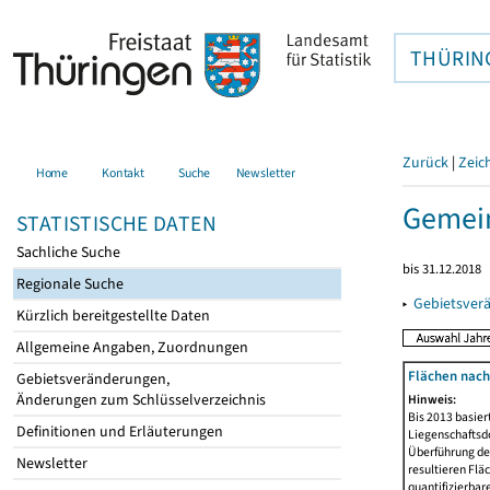
THÜRIN
Zurück
|
Zeic
Home
Kontakt
Suche
Newsletter
Gemein
STATISTISCHE DATEN
Sachliche Suche
bis 31.12.2018
Regionale Suche
▸
Gebietsver
Kürzlich bereitgestellte Daten
Allgemeine Angaben, Zuordnungen
Flächen nach
Gebietsveränderungen,
Änderungen zum Schlüsselverzeichnis
Hinweis:
Bis 2013 basie
Definitionen und Erläuterungen
Liegenschaftsd
Überführung der
Newsletter
resultieren Fl
quantifizierbar