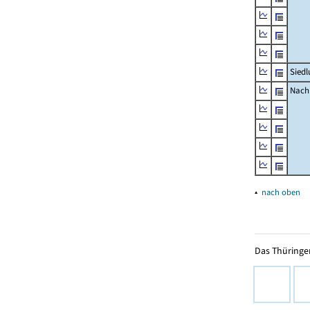
Siedl
Nachr
▴
nach oben
Das Thüringer