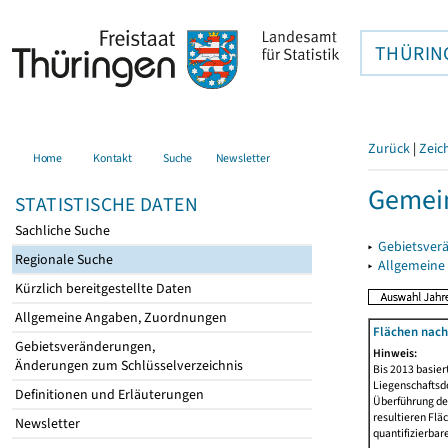
THÜRIN
Zurück
|
Zeic
Home
Kontakt
Suche
Newsletter
Gemei
STATISTISCHE DATEN
Sachliche Suche
▸
Gebietsver
Regionale Suche
▸
Allgemeine
Kürzlich bereitgestellte Daten
Allgemeine Angaben, Zuordnungen
Flächen nach
Gebietsveränderungen,
Hinweis:
Änderungen zum Schlüsselverzeichnis
Bis 2013 basie
Liegenschaftsd
Definitionen und Erläuterungen
Überführung der
resultieren Fl
Newsletter
quantifizierbar