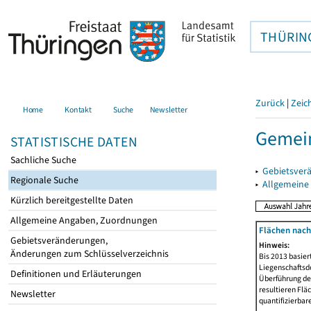
THÜRIN
Zurück
|
Zeic
Home
Kontakt
Suche
Newsletter
Gemein
STATISTISCHE DATEN
Sachliche Suche
▸
Gebietsver
Regionale Suche
▸
Allgemeine
Kürzlich bereitgestellte Daten
Allgemeine Angaben, Zuordnungen
Flächen nach
Gebietsveränderungen,
Hinweis:
Änderungen zum Schlüsselverzeichnis
Bis 2013 basie
Liegenschaftsd
Definitionen und Erläuterungen
Überführung der
resultieren Fl
Newsletter
quantifizierbar