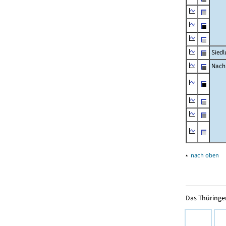
Siedl
Nachr
▴
nach oben
Das Thüringer